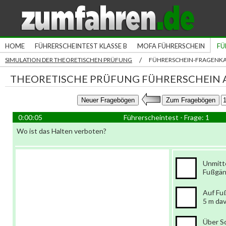
HOME
FÜHRERSCHEINTEST KLASSE B
MOFA FÜHRERSCHEIN
FÜ
/
SIMULATION DER THEORETISCHEN PRÜFUNG
FÜHRERSCHEIN-FRAGENK
THEORETISCHE PRÜFUNG FÜHRERSCHEIN A
0:00:06
Führerscheintest - Frage: 1
Wo ist das Halten verboten?
Unmitte
Fußgä
Auf Fu
5 m da
Über S