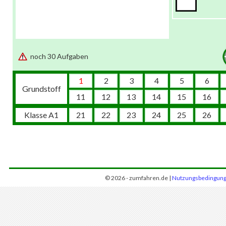
noch 30 Aufgaben
1
2
3
4
5
6
Grundstoff
11
12
13
14
15
16
Klasse A1
21
22
23
24
25
26
© 2026 - zumfahren.de |
Nutzungsbedingun