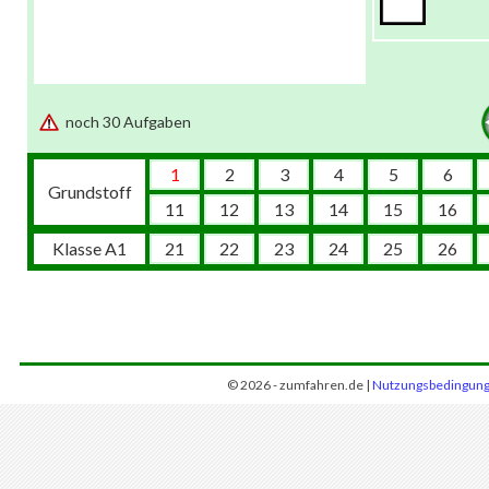
noch 30 Aufgaben
1
2
3
4
5
6
Grundstoff
11
12
13
14
15
16
Klasse A1
21
22
23
24
25
26
© 2026 - zumfahren.de |
Nutzungsbedingun