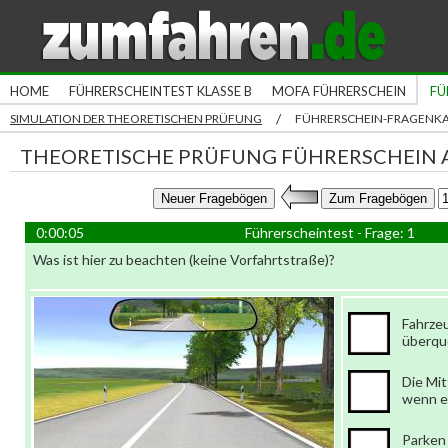
HOME
FÜHRERSCHEINTEST KLASSE B
MOFA FÜHRERSCHEIN
FÜ
/
SIMULATION DER THEORETISCHEN PRÜFUNG
FÜHRERSCHEIN-FRAGENK
THEORETISCHE PRÜFUNG FÜHRERSCHEIN A
0:00:05
Führerscheintest - Frage: 1
Was ist hier zu beachten (keine Vorfahrtstraße)?
Fahrzeu
überque
Die Mit
wenn e
Parken 