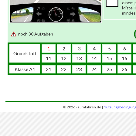
einem 
Mittell
mindest
noch 30 Aufgaben
1
2
3
4
5
6
Grundstoff
11
12
13
14
15
16
Klasse A1
21
22
23
24
25
26
© 2026 - zumfahren.de |
Nutzungsbedingun