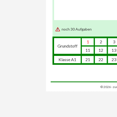
noch 30 Aufgaben
1
2
3
Grundstoff
11
12
13
Klasse A1
21
22
23
© 2026 - zu