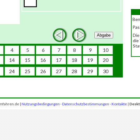
Ben
Pas
Die
Abgabe
die
Sta
4
5
6
7
8
9
10
14
15
16
17
18
19
20
24
25
26
27
28
29
30
mfahren.de |
Nutzungsbedingungen
-
Datenschutzbestimmungen
-
Kontakte
|
Deskt