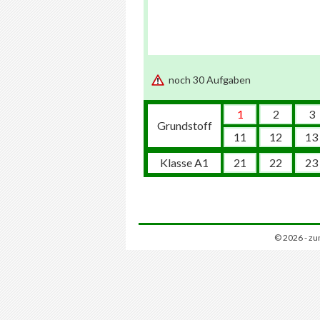
noch 30 Aufgaben
1
2
3
Grundstoff
11
12
13
Klasse A1
21
22
23
© 2026 - zu