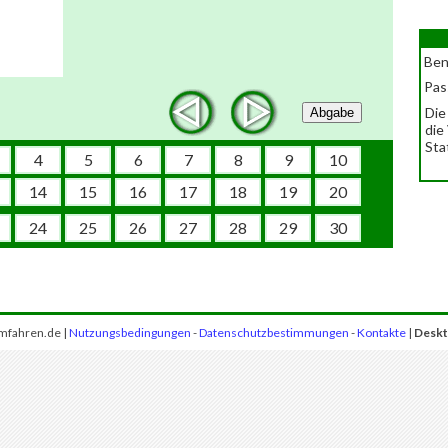
Ben
Pas
Die
Abgabe
die
Sta
4
5
6
7
8
9
10
14
15
16
17
18
19
20
24
25
26
27
28
29
30
mfahren.de |
Nutzungsbedingungen
-
Datenschutzbestimmungen
-
Kontakte
|
Deskt