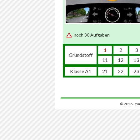
noch 30 Aufgaben
1
2
3
Grundstoff
11
12
13
Klasse A1
21
22
23
© 2026 - zu