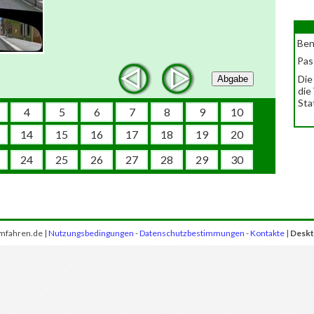
Ben
Pas
Die
Abgabe
die
Sta
4
5
6
7
8
9
10
14
15
16
17
18
19
20
24
25
26
27
28
29
30
mfahren.de |
Nutzungsbedingungen
-
Datenschutzbestimmungen
-
Kontakte
|
Deskt