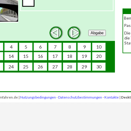
Ben
Pas
Die
Abgabe
die
Sta
4
5
6
7
8
9
10
14
15
16
17
18
19
20
24
25
26
27
28
29
30
mfahren.de |
Nutzungsbedingungen
-
Datenschutzbestimmungen
-
Kontakte
|
Deskt