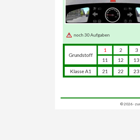
noch 30 Aufgaben
1
2
3
Grundstoff
11
12
13
Klasse A1
21
22
23
© 2026 - zu