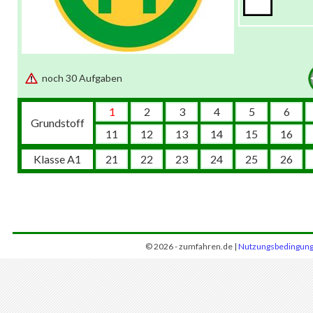
noch 30 Aufgaben
1
2
3
4
5
6
Grundstoff
11
12
13
14
15
16
Klasse A1
21
22
23
24
25
26
© 2026 - zumfahren.de |
Nutzungsbedingun