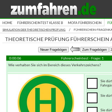
HOME
FÜHRERSCHEINTEST KLASSE B
MOFA FÜHRERSCHEIN
FÜ
/
SIMULATION DER THEORETISCHEN PRÜFUNG
FÜHRERSCHEIN-FRAGENK
THEORETISCHE PRÜFUNG FÜHRERSCHEIN A
0:00:06
Führerscheintest - Frage: 1
Wie verhalten Sie sich im Bereich dieses Verkehrszeichens?
Sie dür
Fahrgä
Sie dür
Sie dür