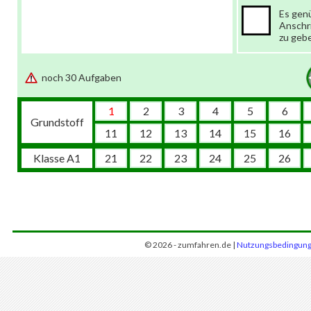
Es gen
Anschr
zu geb
noch 30 Aufgaben
1
2
3
4
5
6
Grundstoff
11
12
13
14
15
16
Klasse A1
21
22
23
24
25
26
© 2026 - zumfahren.de |
Nutzungsbedingun