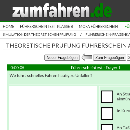
HOME
FÜHRERSCHEINTEST KLASSE B
MOFA FÜHRERSCHEIN
FÜ
/
SIMULATION DER THEORETISCHEN PRÜFUNG
FÜHRERSCHEIN-FRAGENK
THEORETISCHE PRÜFUNG FÜHRERSCHEIN A
0:00:06
Führerscheintest - Frage: 1
Wo führt schnelles Fahren häufig zu Unfällen?
An Str
einmü
In Kur
An Fuß