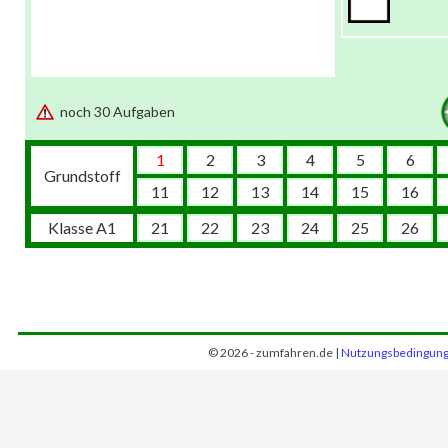
noch 30 Aufgaben
1
2
3
4
5
6
Grundstoff
11
12
13
14
15
16
Klasse A1
21
22
23
24
25
26
© 2026 - zumfahren.de |
Nutzungsbedingun