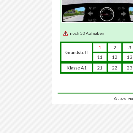
noch 30 Aufgaben
1
2
3
Grundstoff
11
12
13
Klasse A1
21
22
23
© 2026 - zu