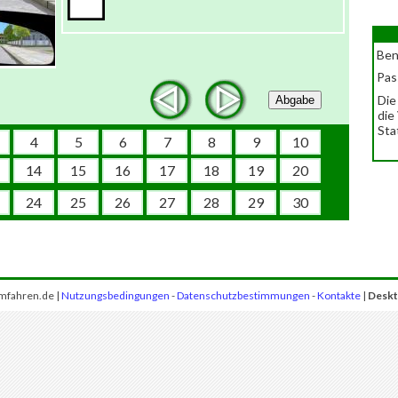
Ben
Pas
Die
Abgabe
die
Sta
4
5
6
7
8
9
10
14
15
16
17
18
19
20
24
25
26
27
28
29
30
mfahren.de |
Nutzungsbedingungen
-
Datenschutzbestimmungen
-
Kontakte
|
Deskt