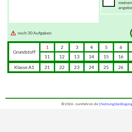
meinen
angeb
noch 30 Aufgaben
1
2
3
4
5
6
Grundstoff
11
12
13
14
15
16
Klasse A1
21
22
23
24
25
26
© 2026 - zumfahren.de |
Nutzungsbedingun