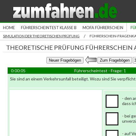
HOME
FÜHRERSCHEINTEST KLASSE B
MOFA FÜHRERSCHEIN
FÜ
/
SIMULATION DER THEORETISCHEN PRÜFUNG
FÜHRERSCHEIN-FRAGENK
THEORETISCHE PRÜFUNG FÜHRERSCHEIN A
0:00:06
Führerscheintest - Frage: 1
Sie sind an einem Verkehrsunfall beteiligt. Wozu sind Sie verpflich
- den a
dass ic
- bei 
unverzü
- auf V