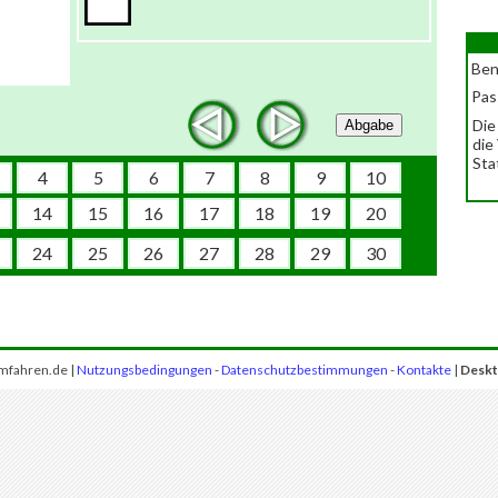
Ben
Pas
Die
Abgabe
die
Sta
4
5
6
7
8
9
10
14
15
16
17
18
19
20
24
25
26
27
28
29
30
mfahren.de |
Nutzungsbedingungen
-
Datenschutzbestimmungen
-
Kontakte
|
Deskt