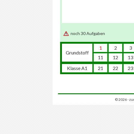
noch 30 Aufgaben
1
2
3
Grundstoff
11
12
13
Klasse A1
21
22
23
© 2026 - zu