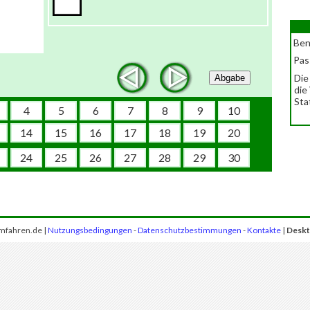
Ben
Pas
Die
Abgabe
die
Sta
4
5
6
7
8
9
10
14
15
16
17
18
19
20
24
25
26
27
28
29
30
mfahren.de |
Nutzungsbedingungen
-
Datenschutzbestimmungen
-
Kontakte
|
Deskt