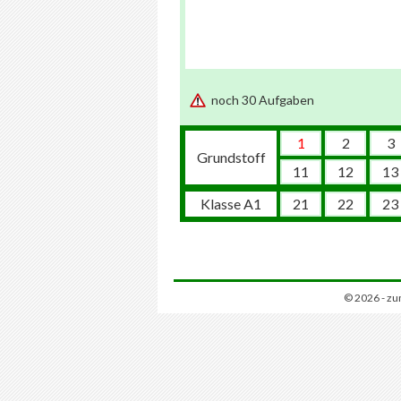
noch 30 Aufgaben
1
2
3
Grundstoff
11
12
13
Klasse A1
21
22
23
© 2026 - zu