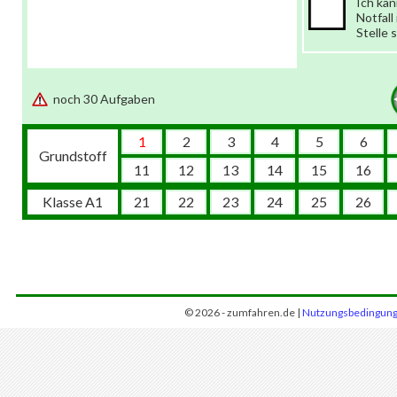
Ich kan
Notfall
Stelle 
noch 30 Aufgaben
1
2
3
4
5
6
Grundstoff
11
12
13
14
15
16
Klasse A1
21
22
23
24
25
26
© 2026 - zumfahren.de |
Nutzungsbedingun