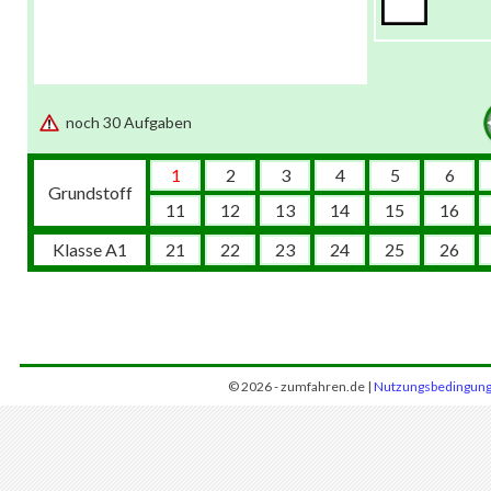
noch 30 Aufgaben
1
2
3
4
5
6
Grundstoff
11
12
13
14
15
16
Klasse A1
21
22
23
24
25
26
© 2026 - zumfahren.de |
Nutzungsbedingun