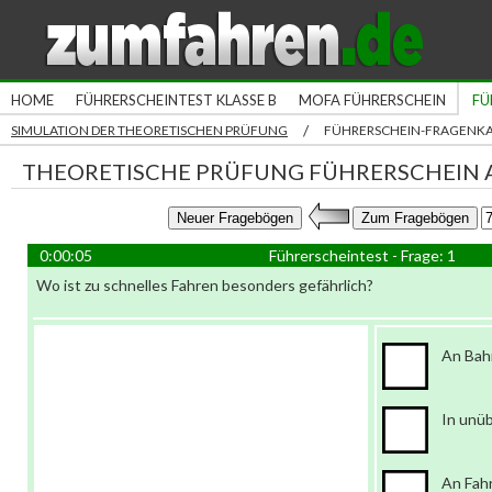
HOME
FÜHRERSCHEINTEST KLASSE B
MOFA FÜHRERSCHEIN
FÜ
/
SIMULATION DER THEORETISCHEN PRÜFUNG
FÜHRERSCHEIN-FRAGENK
THEORETISCHE PRÜFUNG FÜHRERSCHEIN A
0:00:05
Führerscheintest - Frage: 1
Wo ist zu schnelles Fahren besonders gefährlich?
An Bah
In unü
An Fah