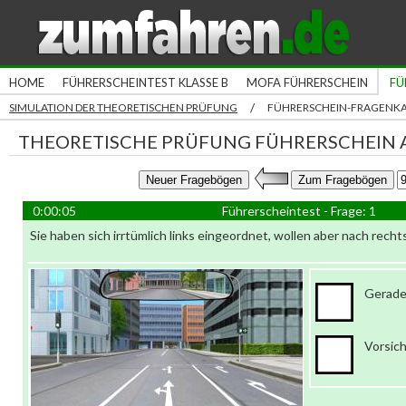
HOME
FÜHRERSCHEINTEST KLASSE B
MOFA FÜHRERSCHEIN
FÜ
/
SIMULATION DER THEORETISCHEN PRÜFUNG
FÜHRERSCHEIN-FRAGENK
THEORETISCHE PRÜFUNG FÜHRERSCHEIN A
0:00:05
Führerscheintest - Frage: 1
Sie haben sich irrtümlich links eingeordnet, wollen aber nach rech
Gerade
Vorsich