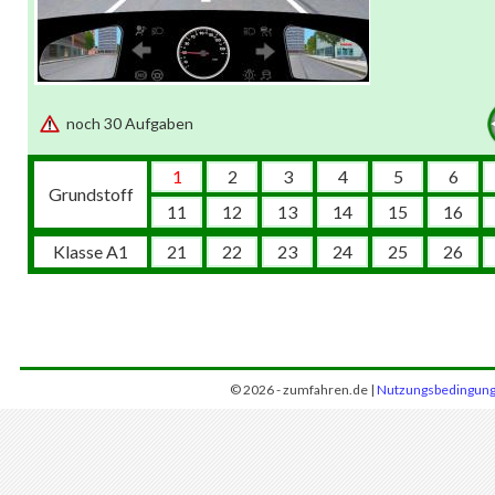
noch 30 Aufgaben
1
2
3
4
5
6
Grundstoff
11
12
13
14
15
16
Klasse A1
21
22
23
24
25
26
© 2026 - zumfahren.de |
Nutzungsbedingun