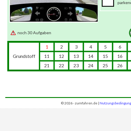
parken
noch 30 Aufgaben
1
2
3
4
5
6
Grundstoff
11
12
13
14
15
16
21
22
23
24
25
26
© 2026 - zumfahren.de |
Nutzungsbedingun