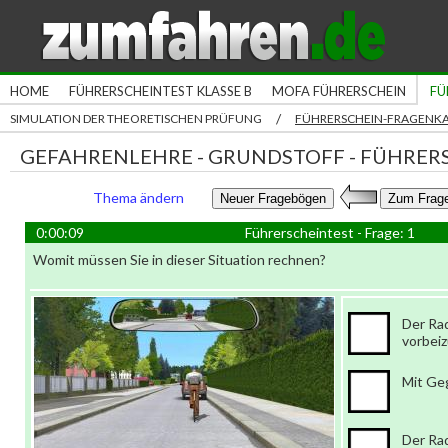
HOME
FÜHRERSCHEINTEST KLASSE B
MOFA FÜHRERSCHEIN
FÜ
/
SIMULATION DER THEORETISCHEN PRÜFUNG
FÜHRERSCHEIN-FRAGENK
GEFAHRENLEHRE - GRUNDSTOFF - FÜHRERS
Thema ändern
0:00:09
Führerscheintest - Frage: 1
Womit müssen Sie in dieser Situation rechnen?
Der Rad
vorbei
Mit Ge
Der Rad