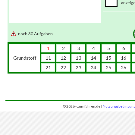
anzeig
noch 30 Aufgaben
1
2
3
4
5
6
Grundstoff
11
12
13
14
15
16
21
22
23
24
25
26
© 2026 - zumfahren.de |
Nutzungsbedingun