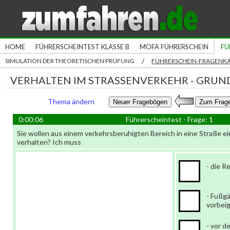
HOME
FÜHRERSCHEINTEST KLASSE B
MOFA FÜHRERSCHEIN
FÜ
/
SIMULATION DER THEORETISCHEN PRÜFUNG
FÜHRERSCHEIN-FRAGENK
VERHALTEN IM STRASSENVERKEHR - GRUND
Thema ändern
0:00:06
Führerscheintest - Frage: 1
Sie wollen aus einem verkehrsberuhigten Bereich in eine Straße e
verhalten? Ich muss
- die R
- Fußg
vorbei
- vor d