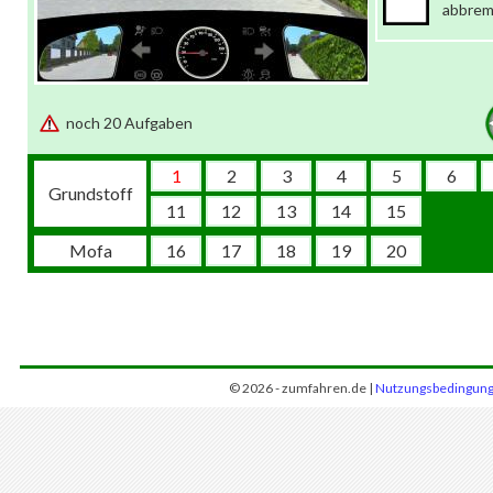
abbre
noch 20 Aufgaben
1
2
3
4
5
6
Grundstoff
11
12
13
14
15
Mofa
16
17
18
19
20
© 2026 - zumfahren.de |
Nutzungsbedingun