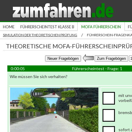
HOME
FÜHRERSCHEINTEST KLASSE B
MOFA FÜHRERSCHEIN
F
/
SIMULATION DER THEORETISCHEN PRÜFUNG
FÜHRERSCHEIN-FRAGENK
THEORETISCHE MOFA-FÜHRERSCHEINPRÜ
0:00:06
Führerscheintest - Frage: 1
Wie müssen Sie sich verhalten?
mit un
vorbei
bremsb
sofort 