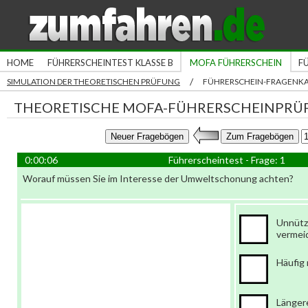
HOME
FÜHRERSCHEINTEST KLASSE B
MOFA FÜHRERSCHEIN
F
/
SIMULATION DER THEORETISCHEN PRÜFUNG
FÜHRERSCHEIN-FRAGENK
THEORETISCHE MOFA-FÜHRERSCHEINPRÜ
0:00:06
Führerscheintest - Frage: 1
Worauf müssen Sie im Interesse der Umweltschonung achten?
Unnütz
vermei
Häufig 
Länger