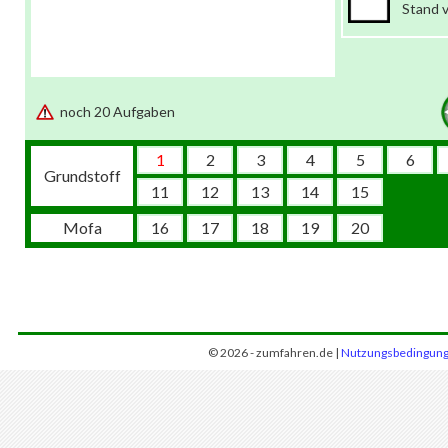
Stand 
noch 20 Aufgaben
1
2
3
4
5
6
Grundstoff
11
12
13
14
15
Mofa
16
17
18
19
20
© 2026 - zumfahren.de |
Nutzungsbedingun