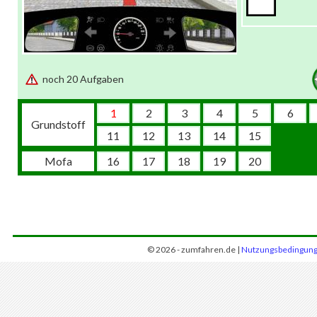
noch 20 Aufgaben
1
2
3
4
5
6
Grundstoff
11
12
13
14
15
Mofa
16
17
18
19
20
© 2026 - zumfahren.de |
Nutzungsbedingun