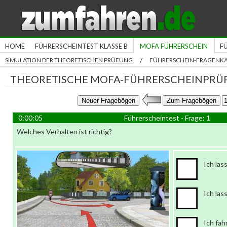
HOME
FÜHRERSCHEINTEST KLASSE B
MOFA FÜHRERSCHEIN
F
/
SIMULATION DER THEORETISCHEN PRÜFUNG
FÜHRERSCHEIN-FRAGENK
THEORETISCHE MOFA-FÜHRERSCHEINPRÜ
0:00:06
Führerscheintest - Frage: 1
Welches Verhalten ist richtig?
Ich las
Ich las
Ich fah