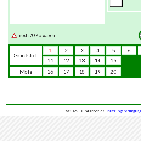
noch 20 Aufgaben
1
2
3
4
5
6
Grundstoff
11
12
13
14
15
Mofa
16
17
18
19
20
© 2026 - zumfahren.de |
Nutzungsbedingun