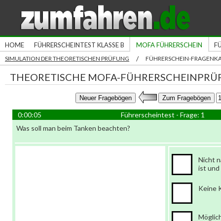
HOME
FÜHRERSCHEINTEST KLASSE B
MOFA FÜHRERSCHEIN
F
/
SIMULATION DER THEORETISCHEN PRÜFUNG
FÜHRERSCHEIN-FRAGENK
THEORETISCHE MOFA-FÜHRERSCHEINPRÜ
0:00:06
Führerscheintest - Frage: 1
Was soll man beim Tanken beachten?
Nicht n
ist und
Keine 
Möglich