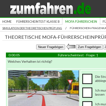
HOME
FÜHRERSCHEINTEST KLASSE B
MOFA FÜHRERSCHEIN
F
/
SIMULATION DER THEORETISCHEN PRÜFUNG
FÜHRERSCHEIN-FRAGENK
THEORETISCHE MOFA-FÜHRERSCHEINPRÜ
0:00:06
Führerscheintest - Frage: 1
Welches Verhalten ist richtig?
Die St
abbieg
Ich mu
lassen
Ich mu