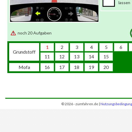
lassen
noch 20 Aufgaben
1
2
3
4
5
6
Grundstoff
11
12
13
14
15
Mofa
16
17
18
19
20
© 2026 - zumfahren.de |
Nutzungsbedingun