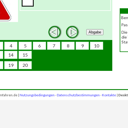
Ben
Pas
Die
Abgabe
die
Sta
4
5
6
7
8
9
10
14
15
19
20
mfahren.de |
Nutzungsbedingungen
-
Datenschutzbestimmungen
-
Kontakte
|
Deskt