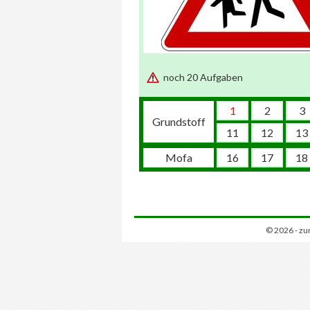
noch 20 Aufgaben
1
2
3
Grundstoff
11
12
13
Mofa
16
17
18
© 2026 - zu