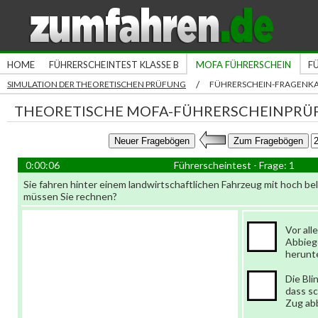
HOME
FÜHRERSCHEINTEST KLASSE B
MOFA FÜHRERSCHEIN
F
/
SIMULATION DER THEORETISCHEN PRÜFUNG
FÜHRERSCHEIN-FRAGENK
THEORETISCHE MOFA-FÜHRERSCHEINPRÜ
0:00:06
Führerscheintest - Frage: 1
Sie fahren hinter einem landwirtschaftlichen Fahrzeug mit hoch 
müssen Sie rechnen?
Vor al
Abbieg
herunte
Die Bli
dass sc
Zug abb