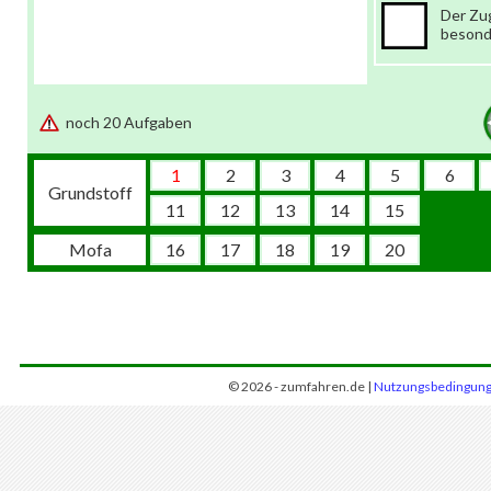
Der Zu
besond
noch 20 Aufgaben
1
2
3
4
5
6
Grundstoff
11
12
13
14
15
Mofa
16
17
18
19
20
© 2026 - zumfahren.de |
Nutzungsbedingun