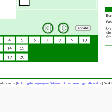
Ben
Pas
Die
Abgabe
die
Sta
4
5
6
7
8
9
10
14
15
19
20
mfahren.de |
Nutzungsbedingungen
-
Datenschutzbestimmungen
-
Kontakte
|
Deskt