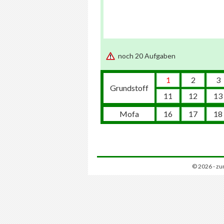
noch 20 Aufgaben
1
2
3
Grundstoff
11
12
13
Mofa
16
17
18
© 2026 - zu