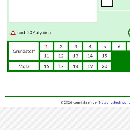
noch 20 Aufgaben
1
2
3
4
5
6
Grundstoff
11
12
13
14
15
Mofa
16
17
18
19
20
© 2026 - zumfahren.de |
Nutzungsbedingun