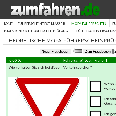
HOME
FÜHRERSCHEINTEST KLASSE B
MOFA FÜHRERSCHEIN
F
/
SIMULATION DER THEORETISCHEN PRÜFUNG
FÜHRERSCHEIN-FRAGENK
THEORETISCHE MOFA-FÜHRERSCHEINPRÜ
0:00:06
Führerscheintest - Frage: 1
Wie verhalten Sie sich bei diesem Verkehrszeichen?
Wenn ic
wartepf
Ich fah
Geschw
Ich ge