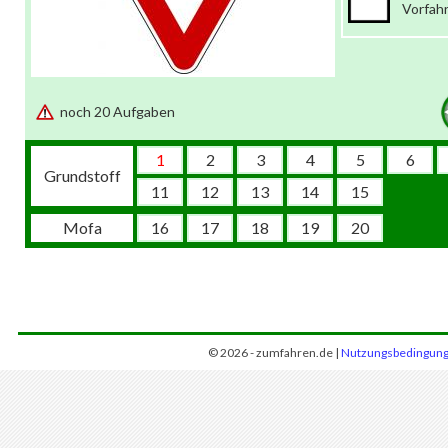
Vorfah
noch 20 Aufgaben
1
2
3
4
5
6
Grundstoff
11
12
13
14
15
Mofa
16
17
18
19
20
© 2026 - zumfahren.de |
Nutzungsbedingun