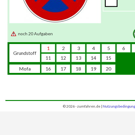
noch 20 Aufgaben
1
2
3
4
5
6
Grundstoff
11
12
13
14
15
Mofa
16
17
18
19
20
© 2026 - zumfahren.de |
Nutzungsbedingun