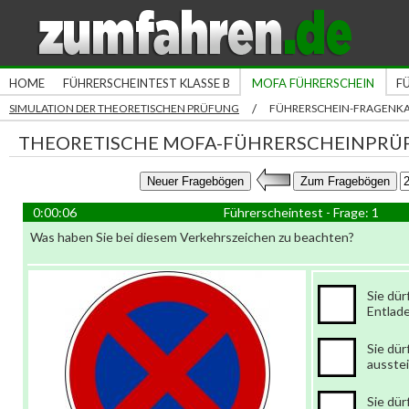
HOME
FÜHRERSCHEINTEST KLASSE B
MOFA FÜHRERSCHEIN
F
/
SIMULATION DER THEORETISCHEN PRÜFUNG
FÜHRERSCHEIN-FRAGENK
THEORETISCHE MOFA-FÜHRERSCHEINPRÜ
0:00:06
Führerscheintest - Frage: 1
Was haben Sie bei diesem Verkehrszeichen zu beachten?
Sie dür
Entlad
Sie dür
ausstei
Sie dür