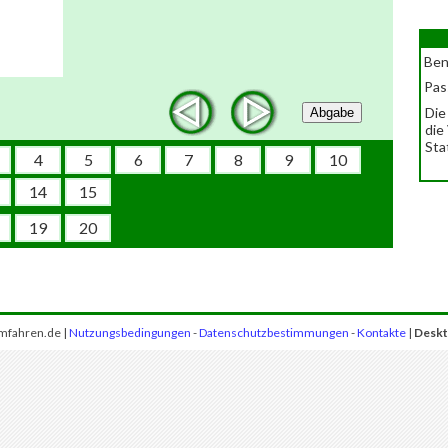
Ben
Pas
Die
Abgabe
die
Sta
4
5
6
7
8
9
10
14
15
19
20
mfahren.de |
Nutzungsbedingungen
-
Datenschutzbestimmungen
-
Kontakte
|
Deskt