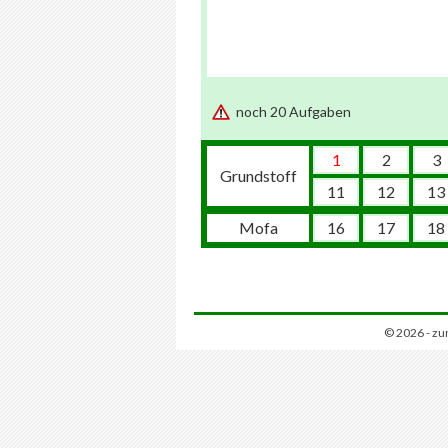
noch 20 Aufgaben
1
2
3
Grundstoff
11
12
13
Mofa
16
17
18
© 2026 - zu