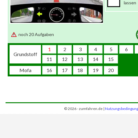
lassen
noch 20 Aufgaben
1
2
3
4
5
6
Grundstoff
11
12
13
14
15
Mofa
16
17
18
19
20
© 2026 - zumfahren.de |
Nutzungsbedingun