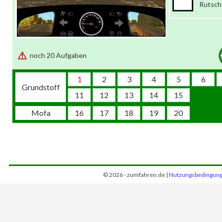
Rutsch
noch 20 Aufgaben
1
2
3
4
5
6
Grundstoff
11
12
13
14
15
Mofa
16
17
18
19
20
© 2026 - zumfahren.de |
Nutzungsbedingun