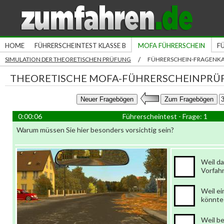
HOME
FÜHRERSCHEINTEST KLASSE B
MOFA FÜHRERSCHEIN
F
/
SIMULATION DER THEORETISCHEN PRÜFUNG
FÜHRERSCHEIN-FRAGENK
THEORETISCHE MOFA-FÜHRERSCHEINPRÜ
0:00:06
Führerscheintest - Frage: 1
Warum müssen Sie hier besonders vorsichtig sein?
Weil d
Vorfahr
Weil e
könnte
Weil b