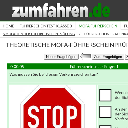
HOME
FÜHRERSCHEINTEST KLASSE B
MOFA FÜHRERSCHEIN
F
/
SIMULATION DER THEORETISCHEN PRÜFUNG
FÜHRERSCHEIN-FRAGENK
THEORETISCHE MOFA-FÜHRERSCHEINPRÜ
0:00:06
Führerscheintest - Frage: 1
Was müssen Sie bei diesem Verkehrszeichen tun?
Wenn ke
der Sic
An der 
der Sic
Vorfah