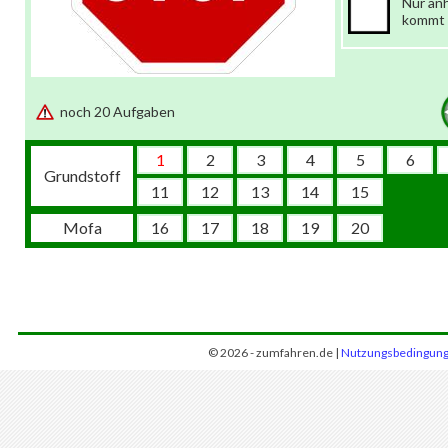
Nur an
kommt
noch 20 Aufgaben
1
2
3
4
5
6
Grundstoff
11
12
13
14
15
Mofa
16
17
18
19
20
© 2026 - zumfahren.de |
Nutzungsbedingun