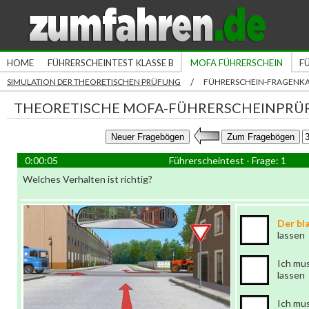
HOME
FÜHRERSCHEINTEST KLASSE B
MOFA FÜHRERSCHEIN
F
/
SIMULATION DER THEORETISCHEN PRÜFUNG
FÜHRERSCHEIN-FRAGENK
THEORETISCHE MOFA-FÜHRERSCHEINPRÜ
0:00:05
Führerscheintest - Frage: 1
Welches Verhalten ist richtig?
Der bl
lassen
Ich mu
lassen
Ich mu