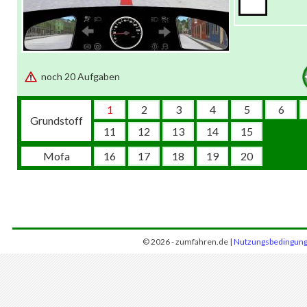
noch 20 Aufgaben
1
2
3
4
5
6
Grundstoff
11
12
13
14
15
Mofa
16
17
18
19
20
© 2026 - zumfahren.de |
Nutzungsbedingun