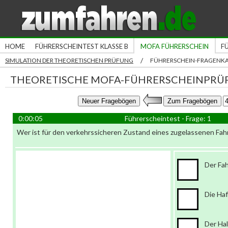
HOME
FÜHRERSCHEINTEST KLASSE B
MOFA FÜHRERSCHEIN
F
/
SIMULATION DER THEORETISCHEN PRÜFUNG
FÜHRERSCHEIN-FRAGENK
THEORETISCHE MOFA-FÜHRERSCHEINPRÜ
0:00:06
Führerscheintest - Frage: 1
Wer ist für den verkehrssicheren Zustand eines zugelassenen Fah
Der Fa
Die Haf
Der Hal