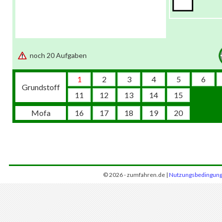
noch 20 Aufgaben
1
2
3
4
5
6
Grundstoff
11
12
13
14
15
Mofa
16
17
18
19
20
© 2026 - zumfahren.de |
Nutzungsbedingun