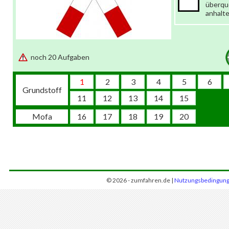
überqu
anhalt
noch 20 Aufgaben
1
2
3
4
5
6
Grundstoff
11
12
13
14
15
Mofa
16
17
18
19
20
© 2026 - zumfahren.de |
Nutzungsbedingun