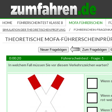
HOME
FÜHRERSCHEINTEST KLASSE B
MOFA FÜHRERSCHEIN
F
/
SIMULATION DER THEORETISCHEN PRÜFUNG
FÜHRERSCHEIN-FRAGENK
THEORETISCHE MOFA-FÜHRERSCHEINPRÜ
0:00:21
Führerscheintest - Frage: 1
In welchem Fall müssen Sie vor diesem Verkehrszeichen warten?
Wenn s
Wenn e
rot-we
Wenn S