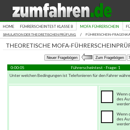
HOME
FÜHRERSCHEINTEST KLASSE B
MOFA FÜHRERSCHEIN
F
/
SIMULATION DER THEORETISCHEN PRÜFUNG
FÜHRERSCHEIN-FRAGENK
THEORETISCHE MOFA-FÜHRERSCHEINPRÜ
0:00:06
Führerscheintest - Frage: 1
Unter welchen Bedingungen ist Telefonieren für den Fahrer währe
Wenn d
des Au
werden
Wenn d
des Au
werden