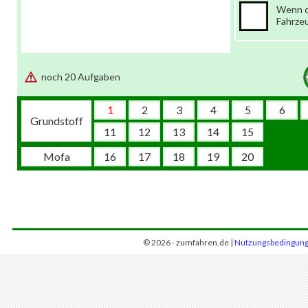
Wenn d
Fahrzeu
noch 20 Aufgaben
1
2
3
4
5
6
Grundstoff
11
12
13
14
15
Mofa
16
17
18
19
20
© 2026 - zumfahren.de |
Nutzungsbedingun