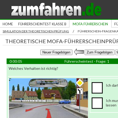
HOME
FÜHRERSCHEINTEST KLASSE B
MOFA FÜHRERSCHEIN
F
/
SIMULATION DER THEORETISCHEN PRÜFUNG
FÜHRERSCHEIN-FRAGENK
THEORETISCHE MOFA-FÜHRERSCHEINPRÜ
0:00:06
Führerscheintest - Frage: 1
Welches Verhalten ist richtig?
Ich dar
Ich mu
lassen