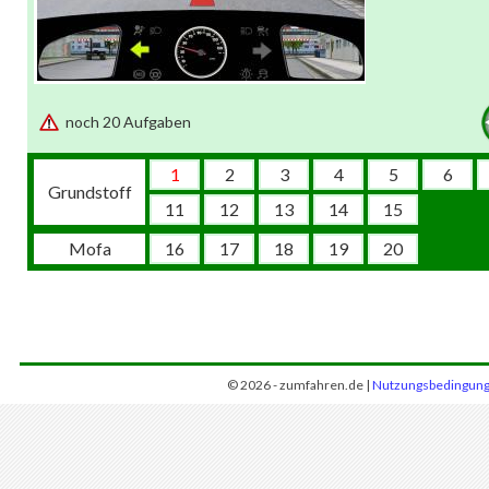
noch 20 Aufgaben
1
2
3
4
5
6
Grundstoff
11
12
13
14
15
Mofa
16
17
18
19
20
© 2026 - zumfahren.de |
Nutzungsbedingun