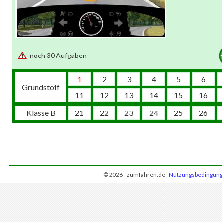
noch 30 Aufgaben
1
2
3
4
5
6
Grundstoff
11
12
13
14
15
16
Klasse B
21
22
23
24
25
26
© 2026 - zumfahren.de |
Nutzungsbedingun