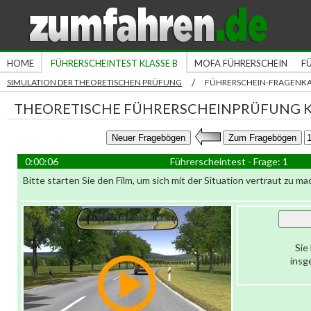
HOME
FÜHRERSCHEINTEST KLASSE B
MOFA FÜHRERSCHEIN
F
/
SIMULATION DER THEORETISCHEN PRÜFUNG
FÜHRERSCHEIN-FRAGENK
THEORETISCHE FÜHRERSCHEINPRÜFUNG K
0:00:06
Führerscheintest - Frage: 1
Bitte starten Sie den Film, um sich mit der Situation vertraut zu ma
Sie
insg