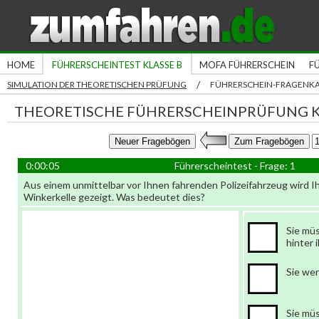
HOME
FÜHRERSCHEINTEST KLASSE B
MOFA FÜHRERSCHEIN
F
/
SIMULATION DER THEORETISCHEN PRÜFUNG
FÜHRERSCHEIN-FRAGENK
THEORETISCHE FÜHRERSCHEINPRÜFUNG K
0:00:05
Führerscheintest - Frage: 1
Aus einem unmittelbar vor Ihnen fahrenden Polizeifahrzeug wird I
Winkerkelle gezeigt. Was bedeutet dies?
Sie mü
hinter 
Sie we
Sie mü