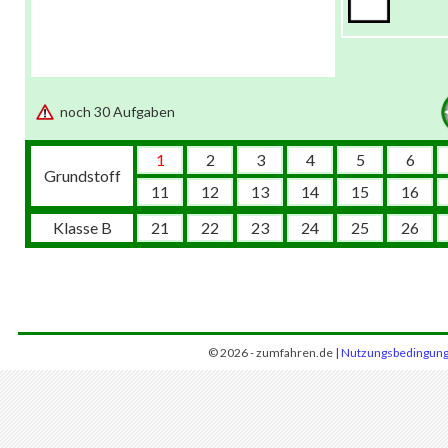
noch 30 Aufgaben
1
2
3
4
5
6
Grundstoff
11
12
13
14
15
16
Klasse B
21
22
23
24
25
26
© 2026 - zumfahren.de |
Nutzungsbedingun