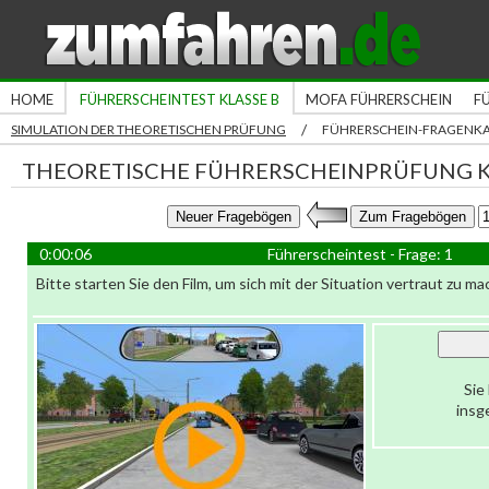
HOME
FÜHRERSCHEINTEST KLASSE B
MOFA FÜHRERSCHEIN
F
/
SIMULATION DER THEORETISCHEN PRÜFUNG
FÜHRERSCHEIN-FRAGENK
THEORETISCHE FÜHRERSCHEINPRÜFUNG K
0:00:06
Führerscheintest - Frage: 1
Bitte starten Sie den Film, um sich mit der Situation vertraut zu ma
Sie
insg