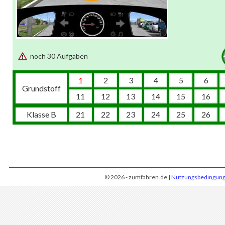
noch 30 Aufgaben
1
2
3
4
5
6
Grundstoff
11
12
13
14
15
16
Klasse B
21
22
23
24
25
26
© 2026 - zumfahren.de |
Nutzungsbedingun