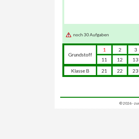
noch 30 Aufgaben
1
2
3
Grundstoff
11
12
13
Klasse B
21
22
23
© 2026 - zu