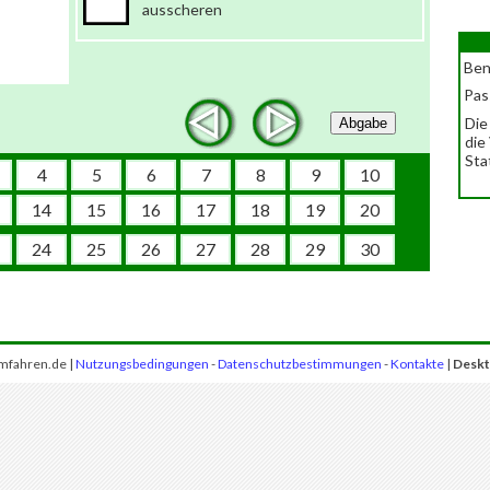
ausscheren
Ben
Pas
Die
Abgabe
die
Sta
4
5
6
7
8
9
10
14
15
16
17
18
19
20
24
25
26
27
28
29
30
mfahren.de |
Nutzungsbedingungen
-
Datenschutzbestimmungen
-
Kontakte
|
Deskt