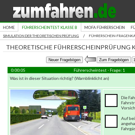
HOME
FÜHRERSCHEINTEST KLASSE B
MOFA FÜHRERSCHEIN
F
/
SIMULATION DER THEORETISCHEN PRÜFUNG
FÜHRERSCHEIN-FRAGENK
THEORETISCHE FÜHRERSCHEINPRÜFUNG K
0:00:06
Führerscheintest - Frage: 1
Was ist in dieser Situation richtig? (Warnblinklicht an)
Die Fah
Fahrst
Vorsic
Auf be
angeha
Fahrgä