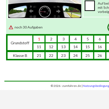
Auf bei
mit Sc
vorbei
noch 30 Aufgaben
1
2
3
4
5
6
Grundstoff
11
12
13
14
15
16
Klasse B
21
22
23
24
25
26
© 2026 - zumfahren.de |
Nutzungsbedingun