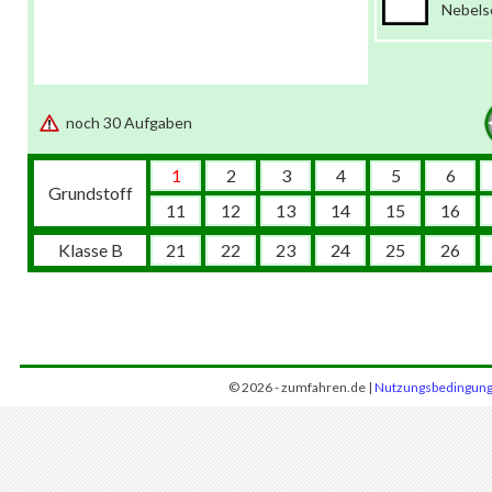
Nebels
noch 30 Aufgaben
1
2
3
4
5
6
Grundstoff
11
12
13
14
15
16
Klasse B
21
22
23
24
25
26
© 2026 - zumfahren.de |
Nutzungsbedingun