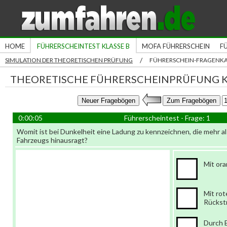
HOME
FÜHRERSCHEINTEST KLASSE B
MOFA FÜHRERSCHEIN
F
/
SIMULATION DER THEORETISCHEN PRÜFUNG
FÜHRERSCHEIN-FRAGENK
THEORETISCHE FÜHRERSCHEINPRÜFUNG K
0:00:05
Führerscheintest - Frage: 1
Womit ist bei Dunkelheit eine Ladung zu kennzeichnen, die mehr al
Fahrzeugs hinausragt?
Mit or
Mit ro
Rückst
Durch E