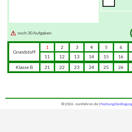
noch 30 Aufgaben
1
2
3
4
5
6
Grundstoff
11
12
13
14
15
16
Klasse B
21
22
23
24
25
26
© 2026 - zumfahren.de |
Nutzungsbedingun