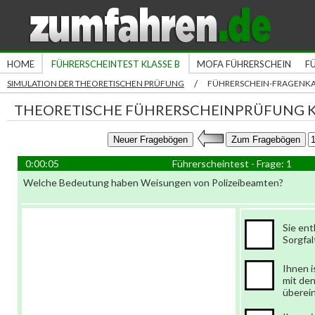
HOME
FÜHRERSCHEINTEST KLASSE B
MOFA FÜHRERSCHEIN
F
/
SIMULATION DER THEORETISCHEN PRÜFUNG
FÜHRERSCHEIN-FRAGENK
THEORETISCHE FÜHRERSCHEINPRÜFUNG K
0:00:06
Führerscheintest - Frage: 1
Welche Bedeutung haben Weisungen von Polizeibeamten?
Sie en
Sorgfal
Ihnen i
mit den
überei