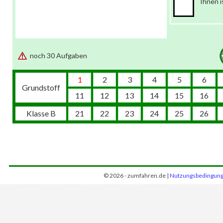
Ihnen i
noch 30 Aufgaben
1
2
3
4
5
6
Grundstoff
11
12
13
14
15
16
Klasse B
21
22
23
24
25
26
© 2026 - zumfahren.de |
Nutzungsbedingun