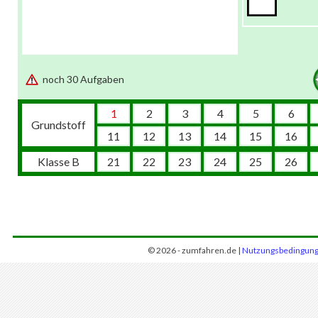
noch 30 Aufgaben
1
2
3
4
5
6
Grundstoff
11
12
13
14
15
16
Klasse B
21
22
23
24
25
26
© 2026 - zumfahren.de |
Nutzungsbedingun