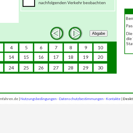
nachfolgenden Verkehr beobachten
Ben
Pas
Die
Abgabe
die
Sta
4
5
6
7
8
9
10
14
15
16
17
18
19
20
24
25
26
27
28
29
30
mfahren.de |
Nutzungsbedingungen
-
Datenschutzbestimmungen
-
Kontakte
|
Deskt