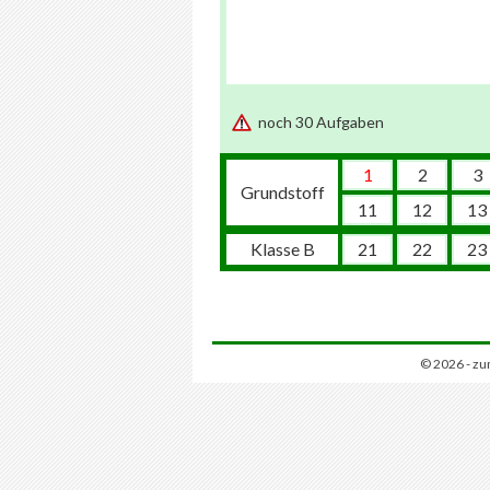
noch 30 Aufgaben
1
2
3
Grundstoff
11
12
13
Klasse B
21
22
23
© 2026 - zu