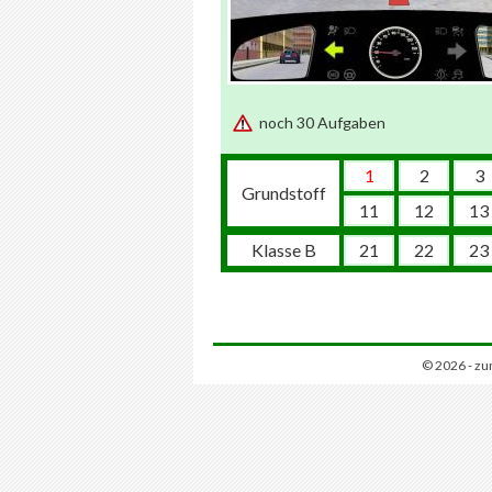
noch 30 Aufgaben
1
2
3
Grundstoff
11
12
13
Klasse B
21
22
23
© 2026 - zu