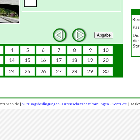
Ben
Pas
Die
Abgabe
die
Sta
4
5
6
7
8
9
10
14
15
16
17
18
19
20
24
25
26
27
28
29
30
mfahren.de |
Nutzungsbedingungen
-
Datenschutzbestimmungen
-
Kontakte
|
Deskt